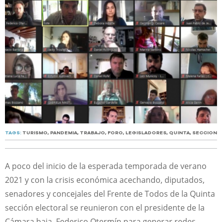
TAGS:
TURISMO
,
PANDEMIA
,
TRABAJO
,
FORO
,
LEGISLADORES
,
QUINTA
,
SECCION
A poco del inicio de la esperada temporada de verano
2021 y con la crisis económica acechando, diputados,
senadores y concejales del Frente de Todos de la Quinta
sección electoral se reunieron con el presidente de la
Cámara baja, Federico Otermín para generar redes