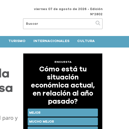
viernes 07 de agosto de 2026
- Edición
Nº2802
TURISMO
INTERNACIONALES
CULTURA
ENCUESTA
Cómo está tu
la
situación
económica actual,
nsa
en relación al año
pasado?
MEJOR
l paro y
MUCHO MEJOR