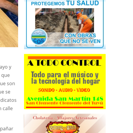
ayo y
ó que
que son
ue se
ndicatos
 calle
mpañar