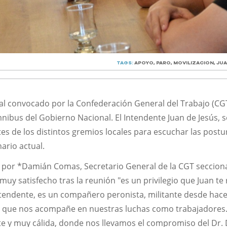
TAGS:
APOYO
,
PARO
,
MOVILIZACION
,
JUA
al convocado por la Confederación General del Trabajo (CG
mnibus del Gobierno Nacional. El Intendente Juan de Jesús, s
es de los distintos gremios locales para escuchar las postu
ario actual.
 por *Damián Comas, Secretario General de la CGT secciona
uy satisfecho tras la reunión "es un privilegio que Juan te 
tendente, es un compañero peronista, militante desde hac
o que nos acompañe en nuestras luchas como trabajadores.
e y muy cálida, donde nos llevamos el compromiso del Dr.