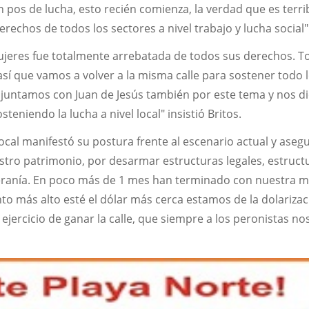
 pos de lucha, esto recién comienza, la verdad que es terrib
erechos de todos los sectores a nivel trabajo y lucha social
Mujeres fue totalmente arrebatada de todos sus derechos. T
así que vamos a volver a la misma calle para sostener todo 
untamos con Juan de Jesús también por este tema y nos di
teniendo la lucha a nivel local" insistió Britos.
ocal manifestó su postura frente al escenario actual y aseg
stro patrimonio, por desarmar estructuras legales, estruct
eranía. En poco más de 1 mes han terminado con nuestra 
to más alto esté el dólar más cerca estamos de la dolarizac
ejercicio de ganar la calle, que siempre a los peronistas no