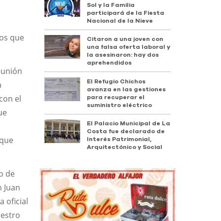
Sol y la Familia
participará de la Fiesta
Nacional de la Nieve
ros que
Citaron a una joven con
una falsa oferta laboral y
la asesinaron: hay dos
aprehendidos
eunión
El Refugio Chichos
a
avanza en las gestiones
con el
para recuperar el
suministro eléctrico
ue
El Palacio Municipal de La
Costa fue declarado de
 que
Interés Patrimonial,
Arquitectónico y Social
co de
n Juan
 oficial
uestro