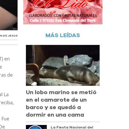
MÁS LEÍDAS
N DE JESúS
T) en
e
ras de
Un lobo marino se metió
l La
en el camarote de un
reciba,
barco y se quedó a
e
dormir en una cama
 Fue
 De
La Fiesta Nacional del