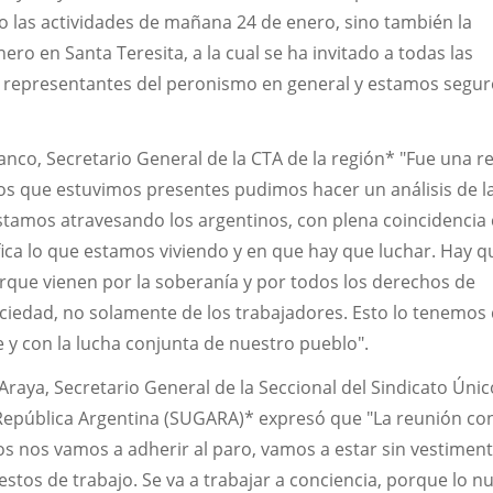
o las actividades de mañana 24 de enero, sino también la
nero en Santa Teresita, a la cual se ha invitado a todas las
, representantes del peronismo en general y estamos segu
nco, Secretario General de la CTA de la región* "Fue una r
os que estuvimos presentes pudimos hacer un análisis de l
stamos atravesando los argentinos, con plena coincidencia 
ifica lo que estamos viviendo y en que hay que luchar. Hay q
 porque vienen por la soberanía y por todos los derechos de
ociedad, no solamente de los trabajadores. Esto lo tenemos
le y con la lucha conjunta de nuestro pueblo".
Araya, Secretario General de la Seccional del Sindicato Úni
 República Argentina (SUGARA)* expresó que "La reunión co
os nos vamos a adherir al paro, vamos a estar sin vestimenta
stos de trabajo. Se va a trabajar a conciencia, porque lo n