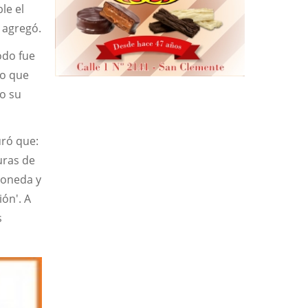
le el
" agregó.
odo fue
lo que
o su
uró que:
uras de
moneda y
ión'. A
s