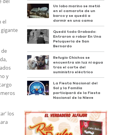
e del
Un lobo marino se metió
en el camarote de un
barco y se quedó a
 el
dormir en una cama
l gigante
Quedó todo Grabado:
Entraron a robar En Una
Peluquería de San
Bernardo
a de
Refugio Chichos se
ada,
encuentra sin luz ni agua
tados
tras el corte del
suministro eléctrico
no y
 cargo
La Fiesta Nacional del
Sol y la Familia
rimeros
participará de la Fiesta
Nacional de la Nieve
ar’ los
para