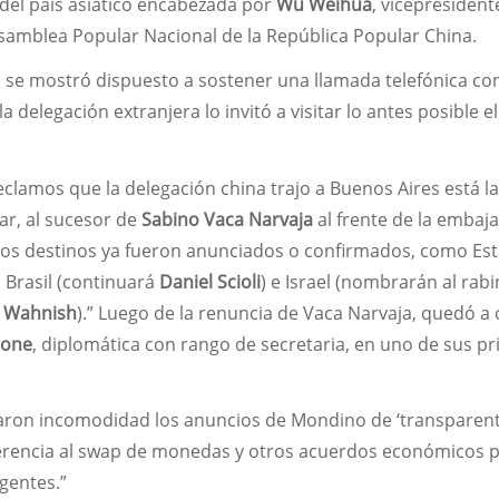
del país asiático encabezada por
Wu Weihua
, vicepresident
amblea Popular Nacional de la República Popular China.
 se mostró dispuesto a sostener una llamada telefónica con
a delegación extranjera lo invitó a visitar lo antes posible e
reclamos que la delegación china trajo a Buenos Aires está l
ar, al sucesor de
Sabino Vaca Narvaja
al frente de la embaj
os destinos ya fueron anunciados o confirmados, como Es
, Brasil (continuará
Daniel Scioli
) e Israel (nombrarán al rabi
l Wahnish
).” Luego de la renuncia de Vaca Narvaja, quedó a
rone
, diplomática con rango de secretaria, en uno de sus p
saron incomodidad los anuncios de Mondino de ‘transparent
ferencia al swap de monedas y otros acuerdos económicos 
igentes.”