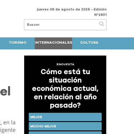
jueves 06 de agosto de 2026
- Edición
Nº2801
TURISMO
INTERNACIONALES
CULTURA
ENCUESTA
Cómo está tu
situación
económica actual,
el
en relación al año
pasado?
MEJOR
, en la
MUCHO MEJOR
vigente