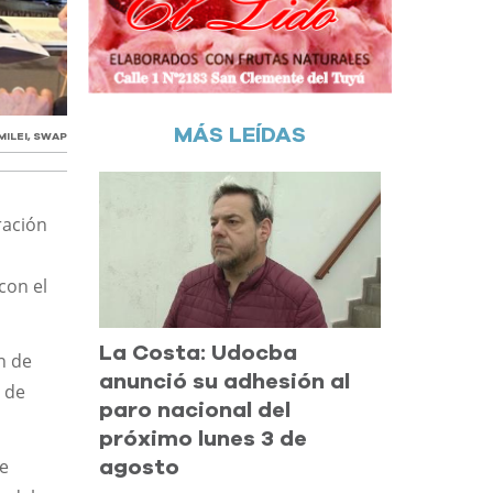
MÁS LEÍDAS
MILEI
,
SWAP
ración
con el
La Costa: Udocba
n de
anunció su adhesión al
o de
paro nacional del
próximo lunes 3 de
de
agosto