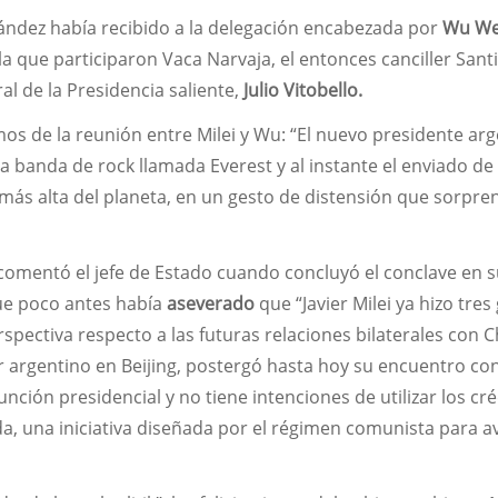
ndez había recibido a la delegación encabezada por
Wu We
a que participaron Vaca Narvaja, el entonces canciller Sant
ral de la Presidencia saliente,
Julio Vitobello.
mos de la reunión entre Milei y Wu: “El nuevo presidente ar
banda de rock llamada Everest y al instante el enviado de 
 más alta del planeta, en un gesto de distensión que sorpre
, comentó el jefe de Estado cuando concluyó el conclave en 
ue poco antes había
aseverado
que “Javier Milei ya hizo tres
spectiva respecto a las futuras relaciones bilaterales con C
 argentino en Beijing, postergó hasta hoy su encuentro con
sunción presidencial y no tiene intenciones de utilizar los cr
da, una iniciativa diseñada por el régimen comunista para a