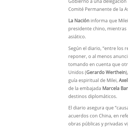
Gobierno a una delegación 
Comité Permanente de la As
La Nación
informa que Milei
presidente chino, mientras l
asiático.
Según el diario, “entre los 
reponer, o al menos anunci
tomando en cuenta que otr
Unidos (
Gerardo Werthein
)
guía espiritual de Milei,
Axe
de la embajada
Marcela Ba
destinos diplomáticos.
El diario asegura que “cau
acuerdos con China, en re
obras públicas y privadas v