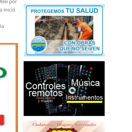
Milei por
a inició
ña