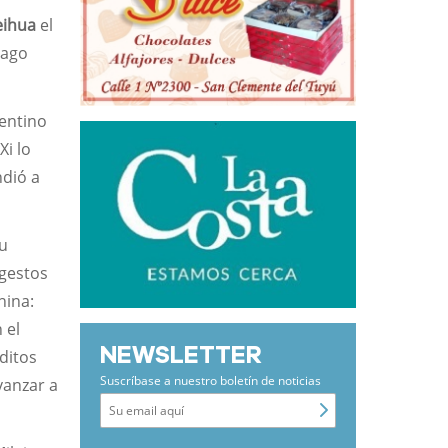
ihua
el
iago
gentino
Xi lo
ndió a
su
 gestos
hina:
 el
NEWSLETTER
éditos
Suscríbase a nuestro boletín de noticias
vanzar a