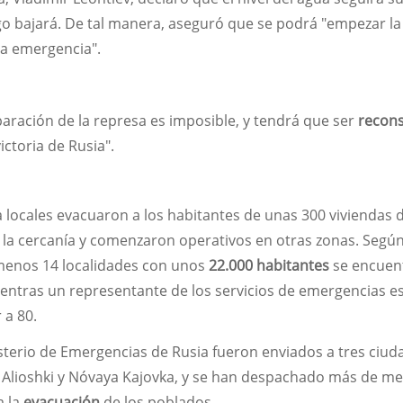
go bajará. De tal manera, aseguró que se podrá "empezar la
ta emergencia".
aración de la represa es imposible, y tendrá que ser
recons
ictoria de Rusia".
 locales evacuaron a los habitantes de unas 300 viviendas d
 la cercanía y comenzaron operativos en otras zonas. Según
 menos 14 localidades con unos
22.000 habitantes
se encuen
ientras un representante de los servicios de emergencias e
 a 80.
sterio de Emergencias de Rusia fueron enviados a tres ciud
 Alioshki y Nóvaya Kajovka, y se han despachado más de m
a la
evacuación
de los poblados.