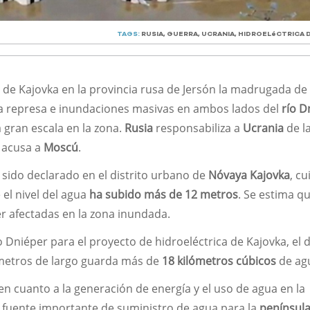
TAGS:
RUSIA
,
GUERRA
,
UCRANIA
,
HIDROELéCTRICA 
a de Kajovka en la provincia rusa de Jersón la madrugada de
a represa e inundaciones masivas en ambos lados del
río D
 gran escala en la zona.
Rusia
responsabiliza a
Ucrania
de l
v acusa a
Moscú
.
 sido declarado en el distrito urbano de
Nóvaya Kajovka
, c
 el nivel del agua
ha subido más de 12 metros
. Se estima q
r afectadas en la zona inundada.
o Dniéper para el proyecto de hidroeléctrica de Kajovka, el 
ómetros de largo guarda más de
18 kilómetros cúbicos
de ag
n cuanto a la generación de energía y el uso de agua en la
a fuente importante de suministro de agua para la
penínsul