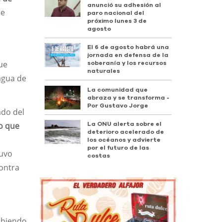
anunció su adhesión al
de
paro nacional del
próximo lunes 3 de
agosto
El 6 de agosto habrá una
jornada en defensa de la
que
soberanía y los recursos
naturales
 agua de
La comunidad que
abraza y se transforma -
Por Gustavo Jorge
ado del
lo que
La ONU alerta sobre el
deterioro acelerado de
los océanos y advierte
por el futuro de las
tuvo
costas
contra
subiendo