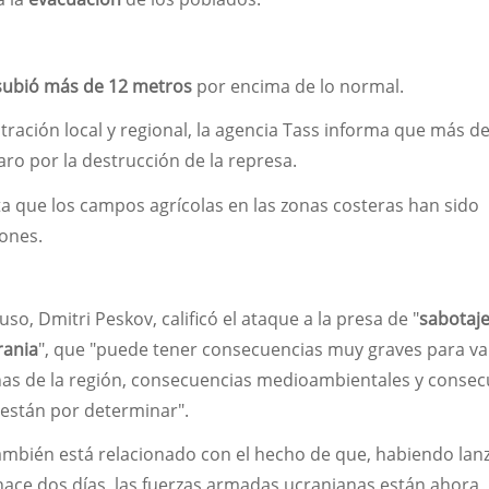
subió
más de 12 metros
por encima de lo normal.
tración local y regional, la agencia Tass informa que más d
o por la destrucción de la represa.
ta que los campos agrícolas en las zonas costeras han sido
iones.
uso, Dmitri Peskov, calificó el ataque a la presa de "
sabotaj
rania
", que "puede tener consecuencias muy graves para va
as de la región, consecuencias medioambientales y consec
 están por determinar".
 también está relacionado con el hecho de que, habiendo la
hace dos días, las fuerzas armadas ucranianas están ahora