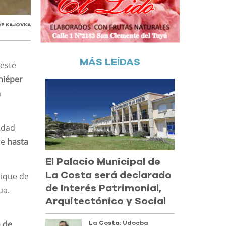
DE KAJOVKA
MÁS LEÍDAS
 este
niéper
a
uidad
ue
hasta
El Palacio Municipal de
La Costa será declarado
dique de
de Interés Patrimonial,
ua.
Arquitectónico y Social
a de
La Costa: Udocba