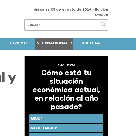
miércoles 05 de agosto de 2026
- Edición
Nº2800
TURISMO
INTERNACIONALES
CULTURA
ENCUESTA
Cómo está tu
l y
situación
económica actual,
en relación al año
pasado?
MEJOR
MUCHO MEJOR