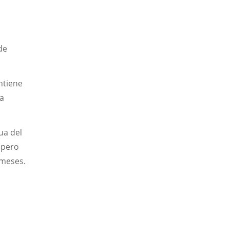
de
ntiene
la
ua del
, pero
 meses.