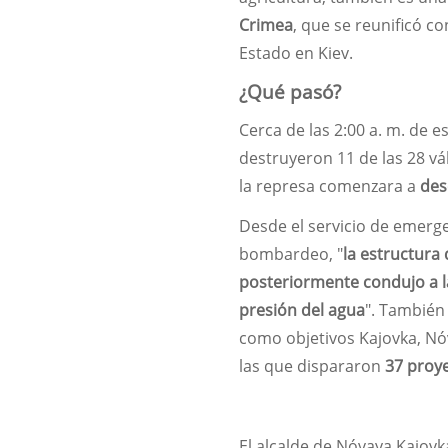
Crimea
, que se reunificó c
Estado en Kiev.
¿Qué pasó?
Cerca de las 2:00 a. m. de e
destruyeron 11 de las 28 vá
la represa comenzara a
des
Desde el servicio de emerge
bombardeo, "
la estructura
posteriormente condujo a la
presión del agua
". También
como objetivos Kajovka, Nóv
las que dispararon
37 proye
El alcalde de Nóvaya Kajovk