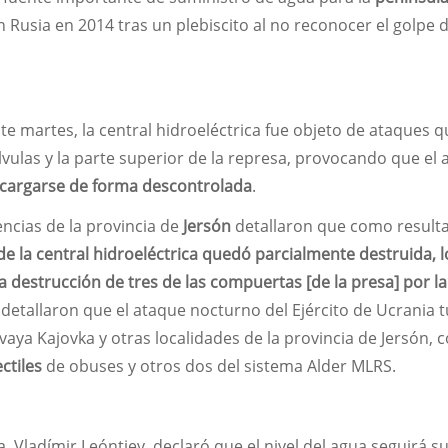
on Rusia en 2014 tras un plebiscito al no reconocer el golpe 
ste martes, la central hidroeléctrica fue objeto de ataques 
lvulas y la parte superior de la represa, provocando que el
cargarse de forma descontrolada
.
ncias de la provincia de
Jersón
detallaron que como result
 de la central hidroeléctrica quedó parcialmente destruida, 
 destrucción de tres de las compuertas [de la presa] por la
 detallaron que el ataque nocturno del Ejército de Ucrania 
aya Kajovka y otras localidades de la provincia de Jersón, 
ctiles
de obuses y otros dos del sistema Alder MLRS.
a, Vladímir Leóntiev, declaró que el nivel del agua seguirá 