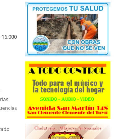
e
16.000
e
rias
uencias
nzado