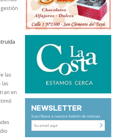
 gestión
truida
e las
 las
tran en
stimó
NEWSLETTER
Suscríbase a nuestro boletín de noticias
ades
edio