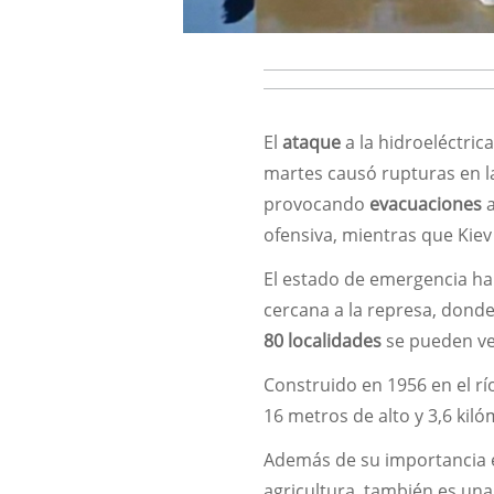
El
ataque
a la hidroeléctric
martes causó rupturas en l
provocando
evacuaciones
a
ofensiva, mientras que Kie
El estado de emergencia ha
cercana a la represa, donde
80 localidades
se pueden ve
Construido en 1956 en el rí
16 metros de alto y 3,6 kil
Además de su importancia e
agricultura, también es un