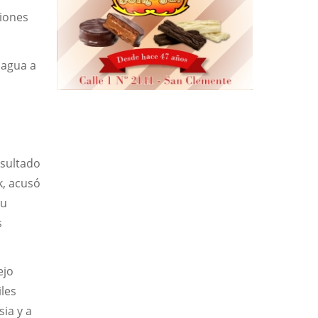
ciones
 agua a
esultado
k, acusó
su
s
ejo
iles
sia y a