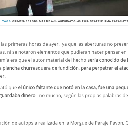
TAGS:
CRIMEN
,
SERGIO
,
MAR DE AJó
,
ASESINATO
,
AUTOR
,
BEATRIZ IRMA ZARAMATT
las primeras horas de ayer, ya que las aberturas no pres
das, ni se notaron elementos que pudieran hacer pensar en
sumía era que el autor material del hecho
sería conocido de 
na plancha churrasquera de fundición, para perpetrar el ata
jer.
elató que
el único faltante que notó en la casa, fue una pequ
guardaba dinero
- no mucho, según las propias palabras de
ción de autopsia realizada en la Morgue de Paraje Pavon, G