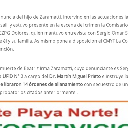
nuncia del hijo de Zaramatti, intervino en las actuaciones l
tsalli y estuvo presente en la escena del crimen la Comisari
CZPG Dolores, quién mantuvo entrevista con Sergio Omar 
 él y su familia. Asimismo pone a disposicion el CMYF La Co
tención.
a muerte de Beatriz Irma Zaramatti, cuyo denunciante es Ser
la
UFID N° 2
a cargo del
Dr. Martín Miguel Prieto
e instruye l
se libraron 14 órdenes de allanamiento
con secuestro de u
 probatorios citados anteriormente..