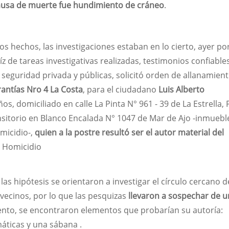
ausa de muerte fue hundimiento de cráneo
.
 hechos, las investigaciones estaban en lo cierto, ayer por
z de tareas investigativas realizadas, testimonios confiable
eguridad privada y públicas, solicitó orden de allanamient
antías Nro 4 La Costa
, para el ciudadano
Luis Alberto
os, domiciliado en calle La Pinta N° 961 - 39 de La Estrella, 
nsitorio en Blanco Encalada N° 1047 de Mar de Ajo -inmuebl
omicidio-,
quien a la postre resultó ser el autor material del
o Homicidio
 hipótesis se orientaron a investigar el círculo cercano d
 vecinos, por lo que las pesquizas
llevaron a sospechar de u
ento, se encontraron elementos que probarían su autoría:
áticas y una sábana .