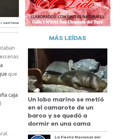
I
,
SANTANA
MÁS LEÍDAS
entaban
 escenas
la
que
que
eña caja
Un lobo marino se metió
l
en el camarote de un
barco y se quedó a
dormir en una cama
ral.
La Fiesta Nacional del