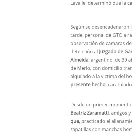
Lavalle, determinó que la
c
Según se desencadenaron los
tarde, personal de GTO a raí
observación de camaras de s
detención al
Juzgado de Gar
Almeida,
argentino, de 39 añ
de Merlo, con domicilio tra
alquilado a la victima del h
presente hecho
, caratulad
Desde un primer momento las
Beatriz Zaramatti
, amigos y
que,
practicado el allanami
zapatillas con manchas hem