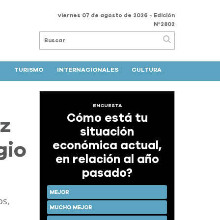
viernes 07 de agosto de 2026
- Edición
Nº2802
TURISMO
INTERNACIONALES
CULTURA
ENCUESTA
Cómo está tu
iz
situación
económica actual,
gio
en relación al año
pasado?
MEJOR
os,
MUCHO MEJOR