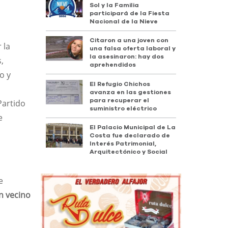
Sol y la Familia
participará de la Fiesta
Nacional de la Nieve
Citaron a una joven con
 la
una falsa oferta laboral y
la asesinaron: hay dos
s,
aprehendidos
o y
El Refugio Chichos
avanza en las gestiones
para recuperar el
Partido
suministro eléctrico
e
El Palacio Municipal de La
Costa fue declarado de
Interés Patrimonial,
Arquitectónico y Social
e
n vecino