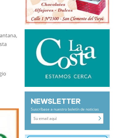
a
o
Santana,
sta
gio
a
n
NEWSLETTER
Suscríbase a nuestro boletín de noticias