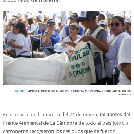
2.000 kilos de materia.
TAGS:
LIMPIEZA
,
RESIDUOS
,
MOVILIZACION
,
MEMORIA
,
RECICLADO
,
24 DE
MARZO
En el marco de la marcha del 24 de marzo,
militantes del
Frente Ambiental de La Cámpora
de todo el país junto a
cartoneros
recogieron los residuos que se fueron