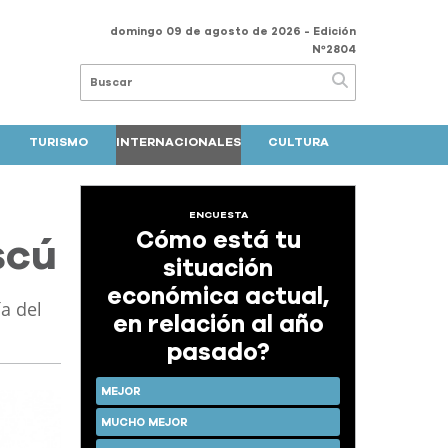
domingo 09 de agosto de 2026
- Edición
Nº2804
TURISMO
INTERNACIONALES
CULTURA
ENCUESTA
Cómo está tu
scú
situación
económica actual,
a del
en relación al año
pasado?
MEJOR
MUCHO MEJOR