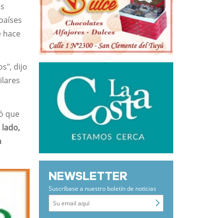
os
 países
e hace
s", dijo
ilares
yó que
 lado,
n
NEWSLETTER
Suscríbase a nuestro boletín de noticias