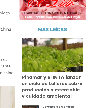
mólogo
"
China
MÁS LEÍDAS
s
an de
urante
an chino
Pinamar y el INTA lanzan
un ciclo de talleres sobre
producción sustentable
y cuidado ambiental
Jóvenes de General