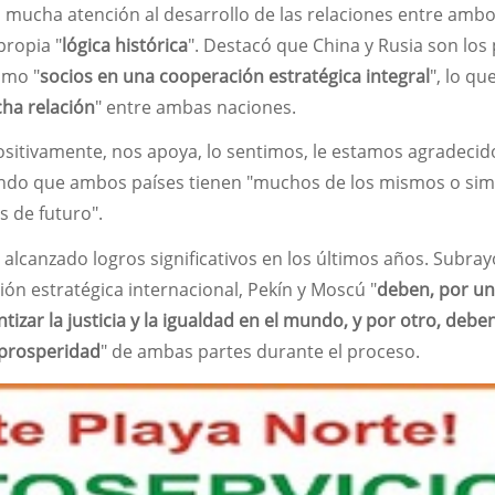
a mucha atención al desarrollo de las relaciones entre amb
propia "
lógica histórica
". Destacó que China y Rusia son los
omo "
socios en una cooperación estratégica integral
", lo qu
cha relación
" entre ambas naciones.
sitivamente, nos apoya, lo sentimos, le estamos agradecido
ando que ambos países tienen "muchos de los mismos o sim
s de futuro".
 alcanzado logros significativos en los últimos años. Subra
ón estratégica internacional, Pekín y Moscú "
deben, por un
ntizar la justicia y la igualdad en el mundo, y por otro, debe
a prosperidad
" de ambas partes durante el proceso.