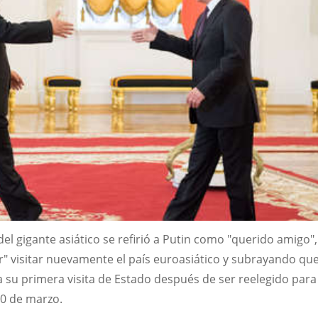
del gigante asiático se refirió a Putin como "querido amigo",
" visitar nuevamente el país euroasiático y subrayando que
 su primera visita de Estado después de ser reelegido para
10 de marzo.