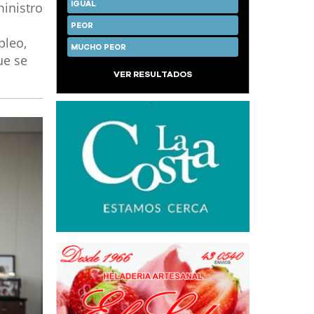
ministro
IGUAL
PEOR
pleo,
MUCHO PEOR
ue se
VER RESULTADOS