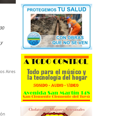
30
 y
os Aires
ión