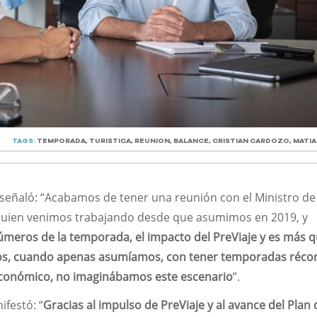
TAGS:
TEMPORADA
,
TURISTICA
,
REUNION
,
BALANCE
,
CRISTIAN CARDOZO
,
MATI
 señaló: “Acabamos de tener una reunión con el Ministro de
 quien venimos trabajando desde que asumimos en 2019, y
úmeros de la temporada, el impacto del PreViaje y es más 
s, cuando apenas asumíamos, con tener temporadas récor
económico, no imaginábamos este escenario
”.
festó: “
Gracias al impulso de PreViaje y al avance del Plan 