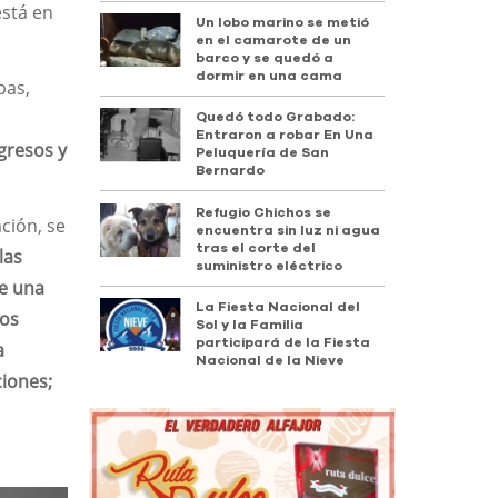
está en
Un lobo marino se metió
en el camarote de un
barco y se quedó a
dormir en una cama
pas,
Quedó todo Grabado:
Entraron a robar En Una
gresos y
Peluquería de San
Bernardo
Refugio Chichos se
ación, se
encuentra sin luz ni agua
tras el corte del
las
suministro eléctrico
de una
La Fiesta Nacional del
gos
Sol y la Familia
participará de la Fiesta
a
Nacional de la Nieve
ciones;