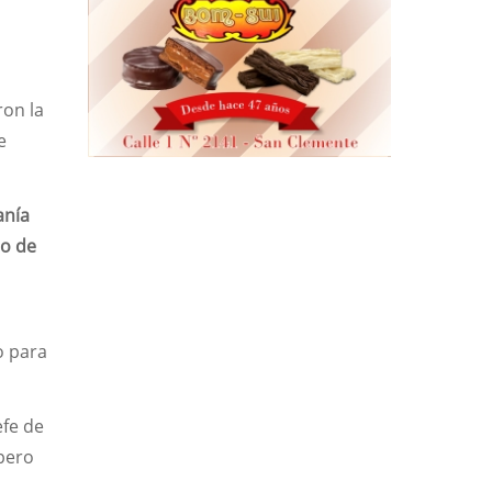
ron la
e
anía
io de
o para
efe de
pero