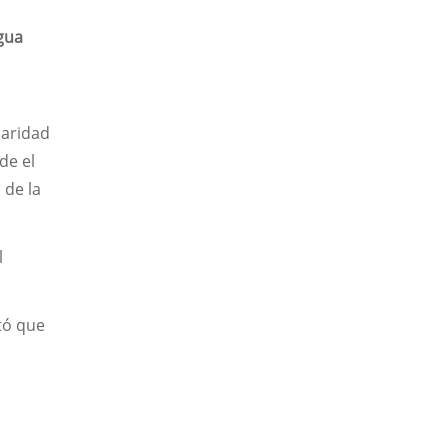
gua
daridad
de el
 de la
l
rtó que