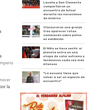
Lavalle y San Clemente
compartieron un
encuentro de futsal
durante las vacaciones
de invierno
Clausuraron una granja
a
tras aparecer ratas
caminando sobre pollos
s
en exhibición
El Niño se hace sentir: el
planeta entra en una
a
etapa de calor extremo y
fenómenos cada vez más
imperio
intensos
“La escuela tiene que
volver a ser un espacio de
onocer
encuentro”
por la