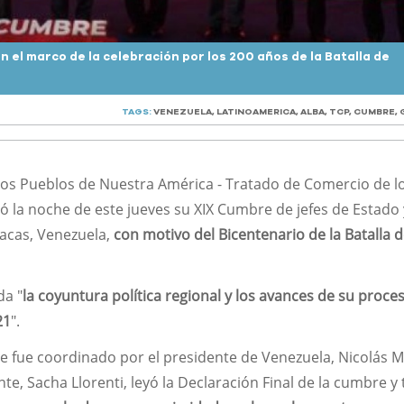
 el marco de la celebración por los 200 años de la Batalla de
TAGS:
VENEZUELA
,
LATINOAMERICA
,
ALBA
,
TCP
,
CUMBRE
,
 los Pueblos de Nuestra América - Tratado de Comercio de l
 la noche de este jueves su XIX Cumbre de jefes de Estado 
acas, Venezuela,
con motivo del Bicentenario de la Batalla 
da "
la coyuntura política regional y los avances de su proce
21
".
que fue coordinado por el presidente de Venezuela, Nicolás 
ente, Sacha Llorenti, leyó la Declaración Final de la cumbre y 