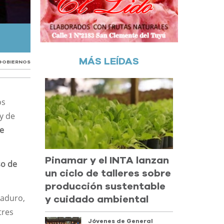
Esta cumbre de ALBA-TCP se realizó en el marco de l
Carabobo.
MÁS LEÍDAS
GOBIERNOS
os
y de
de
Pinamar y el INTA lanzan
so de
un ciclo de talleres sobre
producción sustentable
Maduro,
y cuidado ambiental
tres
Jóvenes de General