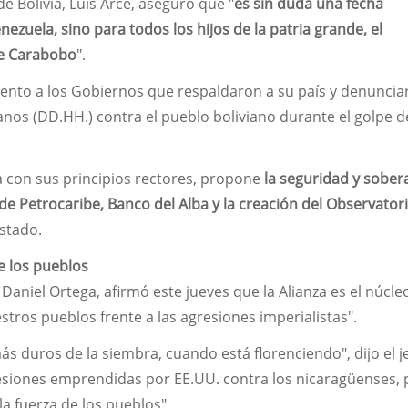
de Bolivia, Luis Arce, aseguró que "
es sin duda una fecha
enezuela, sino para todos los hijos de la patria grande, el
de Carabobo
".
ento a los Gobiernos que respaldaron a su país y denuncia
nos (DD.HH.) contra el pueblo boliviano durante el golpe d
 con sus principios rectores, propone
la seguridad y sober
 de Petrocaribe, Banco del Alba y la creación del Observator
Estado.
e los pueblos
Daniel Ortega, afirmó este jueves que la Alianza es el núcle
stros pueblos frente a las agresiones imperialistas".
 duros de la siembra, cuando está florenciendo", dijo el j
esiones emprendidas por EE.UU. contra los nicaragüenses, 
a fuerza de los pueblos".