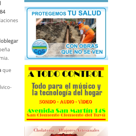
l
84
Naciones
 doblegar
ibeña
mia.
a
que
vico-