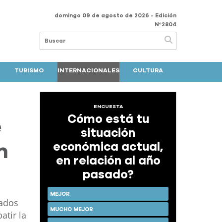
domingo 09 de agosto de 2026
- Edición
Nº2804
TURISMO
INTERNACIONALES
CULTURA
ENCUESTA
Cómo está tu
e
situación
económica actual,
n
en relación al año
pasado?
MEJOR
tados
MUCHO MEJOR
tir la