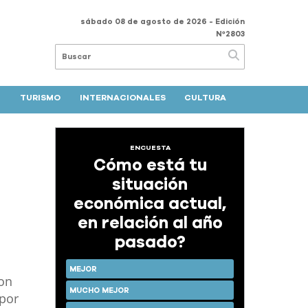
sábado 08 de agosto de 2026
- Edición
Nº2803
TURISMO
INTERNACIONALES
CULTURA
ENCUESTA
Cómo está tu
situación
económica actual,
en relación al año
pasado?
MEJOR
con
MUCHO MEJOR
 por