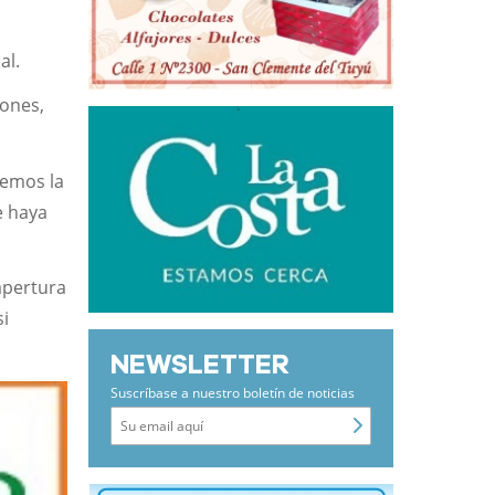
al.
iones,
nemos la
e haya
 apertura
si
NEWSLETTER
Suscríbase a nuestro boletín de noticias