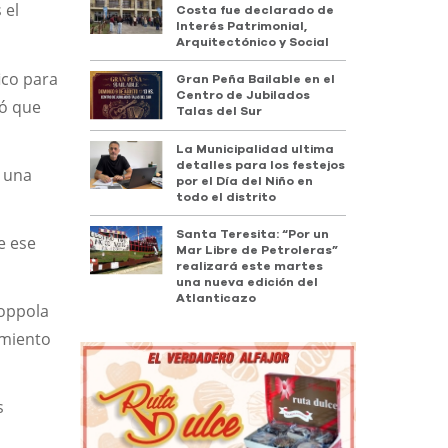
 el
Costa fue declarado de
Interés Patrimonial,
Arquitectónico y Social
ico para
Gran Peña Bailable en el
Centro de Jubilados
ró que
Talas del Sur
La Municipalidad ultima
detalles para los festejos
o una
por el Día del Niño en
todo el distrito
Santa Teresita: “Por un
e ese
Mar Libre de Petroleras”
realizará este martes
una nueva edición del
Atlanticazo
Coppola
amiento
s