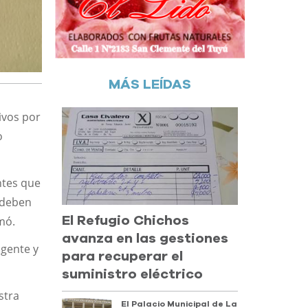
MÁS LEÍDAS
tivos por
o
antes que
 deben
rmó.
El Refugio Chichos
avanza en las gestiones
igente y
para recuperar el
suministro eléctrico
stra
El Palacio Municipal de La