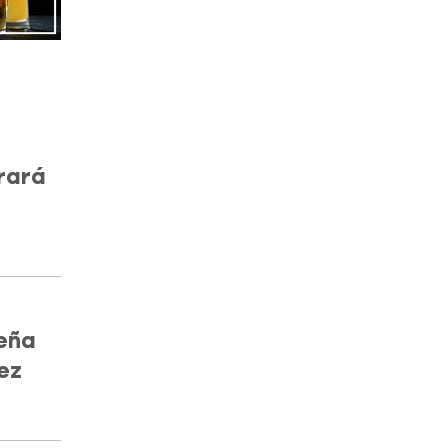
rará
eña
ez