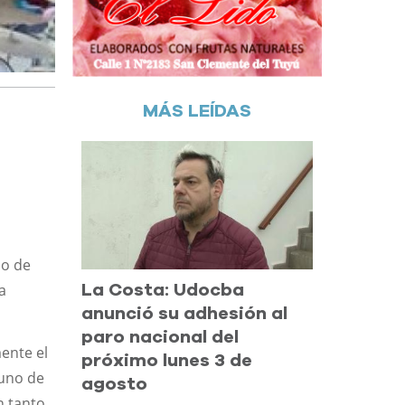
MÁS LEÍDAS
io de
a
La Costa: Udocba
anunció su adhesión al
paro nacional del
mente el
próximo lunes 3 de
 uno de
agosto
n tanto