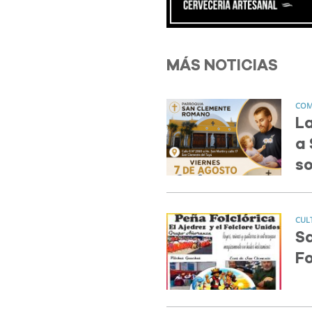
MÁS NOTICIAS
COM
L
a 
so
CUL
Sa
Fo