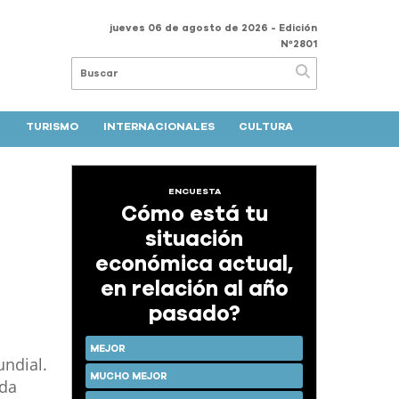
jueves 06 de agosto de 2026
- Edición
Nº2801
TURISMO
INTERNACIONALES
CULTURA
ENCUESTA
Cómo está tu
situación
económica actual,
en relación al año
pasado?
MEJOR
undial.
MUCHO MEJOR
ada