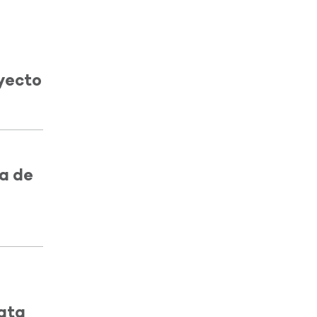
yecto
na de
lata