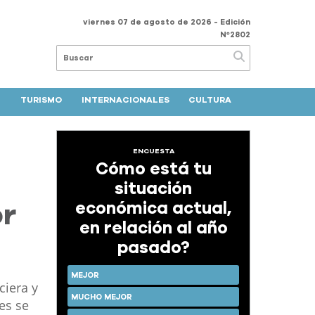
viernes 07 de agosto de 2026
- Edición
Nº2802
TURISMO
INTERNACIONALES
CULTURA
ENCUESTA
Cómo está tu
situación
económica actual,
or
en relación al año
pasado?
MEJOR
ciera y
MUCHO MEJOR
es se