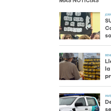
MÁS NOTICIAS
JOR
SU
Co
so
BEN
Ll
la
p
INV
D
se