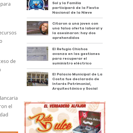
 para
Sol y la Familia
participará de la Fiesta
Nacional de la Nieve
Citaron a una joven con
una falsa oferta laboral y
Recursos
la asesinaron: hay dos
aprehendidos
ro
El Refugio Chichos
avanza en las gestiones
para recuperar el
ceso de
suministro eléctrico
n
El Palacio Municipal de La
Costa fue declarado de
Interés Patrimonial,
Arquitectónico y Social
Bancaria
ron el
idad