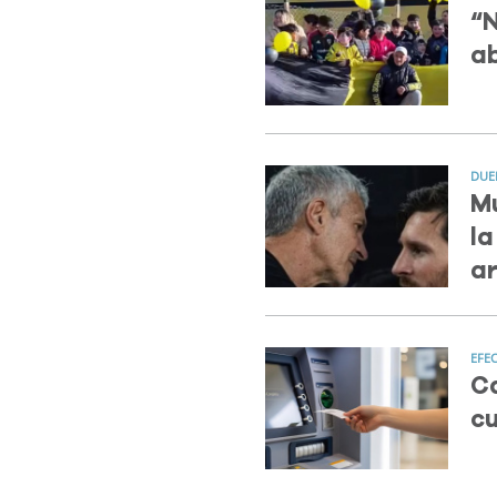
“N
ab
DUE
Mu
la
a
EFE
Ca
cu