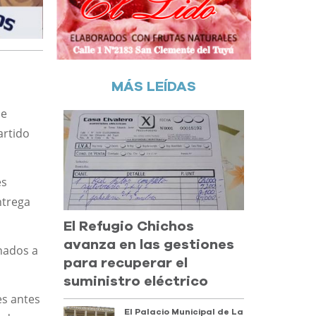
MÁS LEÍDAS
de
artido
es
ntrega
El Refugio Chichos
avanza en las gestiones
onados a
para recuperar el
suministro eléctrico
es antes
El Palacio Municipal de La