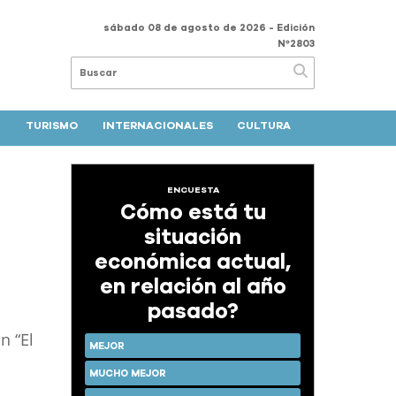
sábado 08 de agosto de 2026
- Edición
Nº2803
TURISMO
INTERNACIONALES
CULTURA
ENCUESTA
Cómo está tu
situación
económica actual,
en relación al año
pasado?
n “El
MEJOR
MUCHO MEJOR