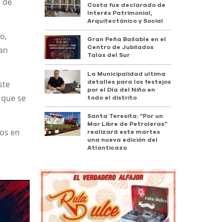
o de
Costa fue declarado de
Interés Patrimonial,
Arquitectónico y Social
o,
Gran Peña Bailable en el
Centro de Jubilados
San
Talas del Sur
La Municipalidad ultima
ste
detalles para los festejos
por el Día del Niño en
s que se
todo el distrito
Santa Teresita: “Por un
Mar Libre de Petroleras”
dos en
realizará este martes
una nueva edición del
Atlanticazo