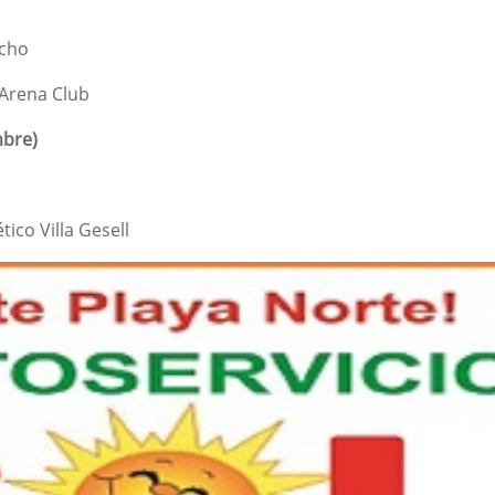
ucho
0 Arena Club
mbre)
tico Villa Gesell