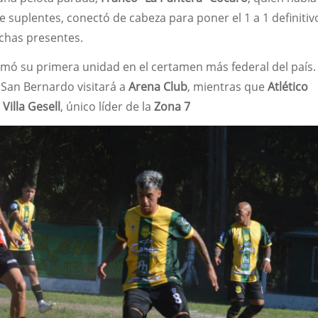
 suplentes, conectó de cabeza para poner el 1 a 1 definitiv
nchas presentes.
mó su primera unidad en el certamen más federal del país. 
 San Bernardo visitará a
Arena Club
, mientras que
Atlético
 Villa Gesell
, único líder de la
Zona 7