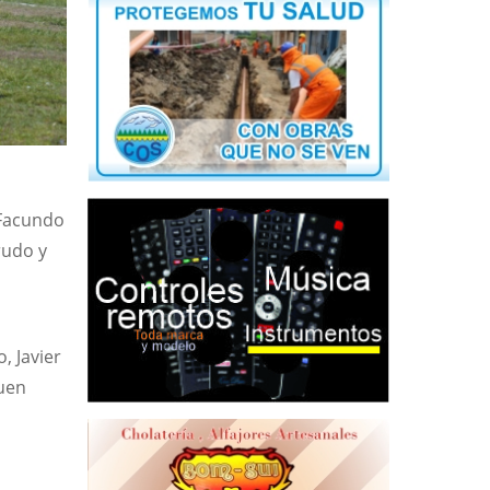
 Facundo
rudo y
, Javier
huen