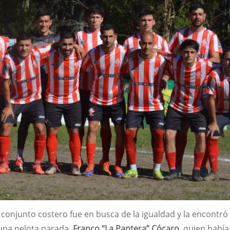
l conjunto costero fue en busca de la igualdad y la encontró
una pelota parada,
Franco “La Pantera” Cócaro
, quien había