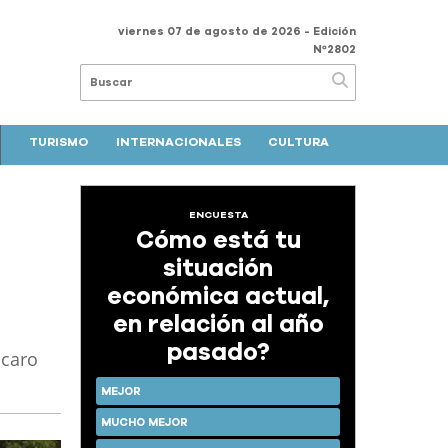
viernes 07 de agosto de 2026
- Edición
Nº2802
TURISMO
INTERNACIONALES
CULTURA
ENCUESTA
Cómo está tu
situación
económica actual,
en relación al año
pasado?
ócaro
MEJOR
MUCHO MEJOR