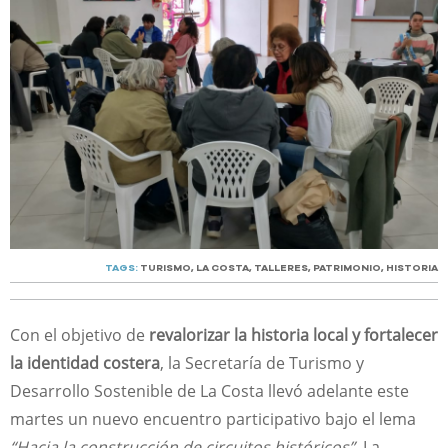
TAGS:
TURISMO
,
LA COSTA
,
TALLERES
,
PATRIMONIO
,
HISTORIA
Con el objetivo de
revalorizar la historia local y fortalecer
la identidad costera
, la Secretaría de Turismo y
Desarrollo Sostenible de La Costa llevó adelante este
martes un nuevo encuentro participativo bajo el lema
“Hacia la construcción de circuitos históricos”
. La