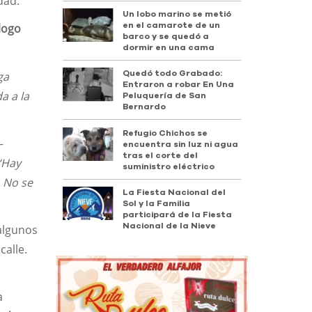
dad.
Un lobo marino se metió
en el camarote de un
logo
barco y se quedó a
dormir en una cama
ga
Quedó todo Grabado:
Entraron a robar En Una
a a la
Peluquería de San
Bernardo
Refugio Chichos se
—
encuentra sin luz ni agua
tras el corte del
“Hay
suministro eléctrico
. No se
La Fiesta Nacional del
Sol y la Familia
participará de la Fiesta
Nacional de la Nieve
 algunos
calle.
a