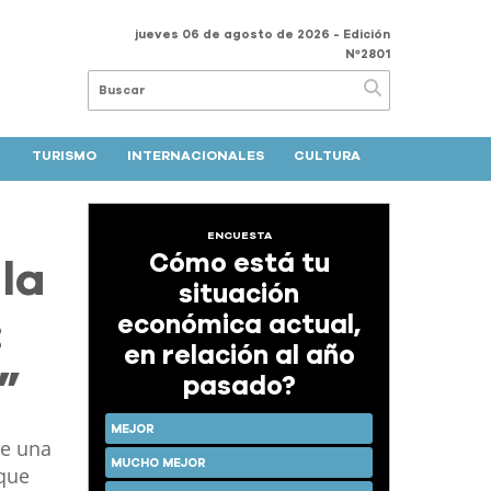
jueves 06 de agosto de 2026
- Edición
Nº2801
TURISMO
INTERNACIONALES
CULTURA
ENCUESTA
Cómo está tu
 la
situación
económica actual,
:
en relación al año
”
pasado?
MEJOR
de una
MUCHO MEJOR
 que