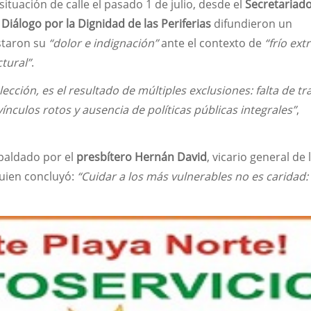
tuación de calle el pasado 1 de julio, desde el
Secretariad
Diálogo por la Dignidad de las Periferias
difundieron un
staron su
“dolor e indignación”
ante el contexto de
“frío ex
tural”
.
elección, es el resultado de múltiples exclusiones: falta de tr
ínculos rotos y ausencia de políticas públicas integrales”
,
paldado por el
presbítero Hernán David
, vicario general de 
quien concluyó:
“Cuidar a los más vulnerables no es caridad: