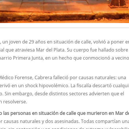
a
, un joven de 29 años en situación de calle, volvió a poner e
cial que atraviesa Mar del Plata. Su cuerpo fue hallado sobre
barrio Primera Junta, en un hecho que conmocionó a vecino
édico Forense, Cabrera falleció por causas naturales: una
rivó en un shock hipovolémico. La fiscalía descartó cualqui
so. Sin embargo, desde distintos sectores advierten que el
n resolverse.
o las personas en situación de calle que murieron en Mar de
or causas naturales y dos asesinadas. Todas compartían u