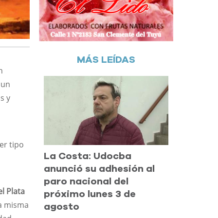
MÁS LEÍDAS
n
 un
s y
er tipo
La Costa: Udocba
anunció su adhesión al
paro nacional del
l Plata
próximo lunes 3 de
na misma
agosto