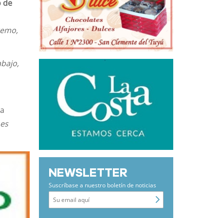
o de
tremo,
abajo,
la
 es
NEWSLETTER
Suscríbase a nuestro boletín de noticias