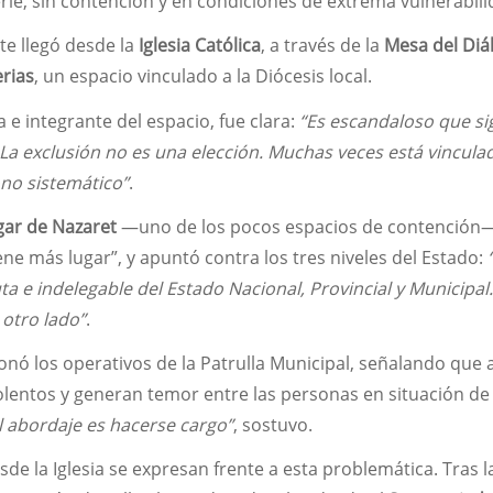
erie, sin contención y en condiciones de extrema vulnerabili
e llegó desde la
Iglesia Católica
, a través de la
Mesa del Diá
erias
, un espacio vinculado a la Diócesis local.
e integrante del espacio, fue clara:
“Es escandaloso que si
 La exclusión no es una elección. Muchas veces está vinculad
no sistemático”
.
ar de Nazaret
—uno de los pocos espacios de contención
ene más lugar”, y apuntó contra los tres niveles del Estado:
a e indelegable del Estado Nacional, Provincial y Municipal
otro lado”
.
onó los operativos de la Patrulla Municipal, señalando que
lentos y generan temor entre las personas en situación de 
l abordaje es hacerse cargo”
, sostuvo.
de la Iglesia se expresan frente a esta problemática. Tras l