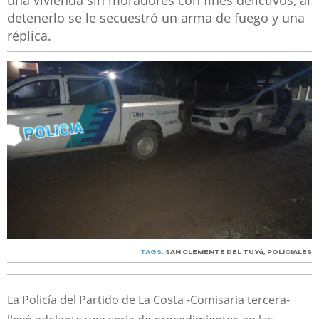
una vivienda sin moradores con fines delictivos, al
detenerlo se le secuestró un arma de fuego y una
réplica.
TAGS:
SAN CLEMENTE DEL TUYú
,
POLICIALES
La Policía del Partido de La Costa -Comisaria tercera-