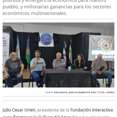
pobreza y emergencia económica para nuestro
pueblo, y millonarias ganancias para los sectores
económicos multinacionales.
TAGS:
REUNION
,
SAN CLEMENTE DEL TUYú
,
URIEN
Julio Cesar Urien
, presidente de la
Fundación Interactiva