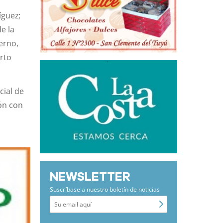
íguez;
e la
erno,
erto
cial de
ión con
NEWSLETTER
Suscríbase a nuestro boletín de noticias