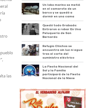
Un lobo marino se metió
neral
en el camarote de un
ría
barco y se quedó a
dormir en una cama
o
Quedó todo Grabado:
Entraron a robar En Una
Peluquería de San
estro
Bernardo
Refugio Chichos se
encuentra sin luz ni agua
n pueblo
tras el corte del
suministro eléctrico
”,
La Fiesta Nacional del
Sol y la Familia
participará de la Fiesta
lta las
Nacional de la Nieve