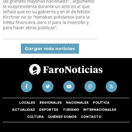
las grandes mayorías nacionales" , argumentó
la vicepresidenta durante un acto en el que
señaló que en su gobierno y en el de Néstor
Kirchner no se "tomaban préstamos para la
timba financiera, pero sí para la inversión y
para hacer obras públicas".
Cargar más noticias
LOCALES
REGIONALES
NACIONALES
POLÍTICA
ACTUALIDAD
DEPORTES
TURISMO
INTERNACIONALES
CULTURA
QUIÉNES SOMOS
CONTACTO