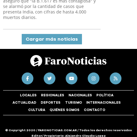
aseguró que "la B.1.617 es más contagiosa" y
se alarmó por la cantidad de casos que
presenta India, con cifras de hasta 4.000
muertos diarios.
Cargar más noticias
LOCALES
REGIONALES
NACIONALES
POLÍTICA
ACTUALIDAD
DEPORTES
TURISMO
INTERNACIONALES
CULTURA
QUIÉNES SOMOS
CONTACTO
© Copyright 2020 / FARONOTICIAS.COM.AR / Todos los derechos reservados
Editor/ Propietario: Alejandro Claudio Lopez