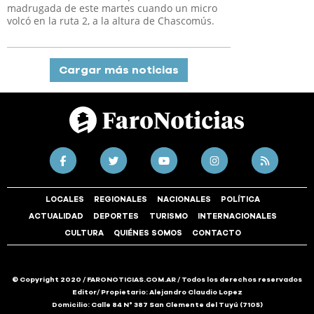
madrugada de este martes cuando un micro
volcó en la ruta 2, a la altura de Chascomús.
Cargar más noticias
LOCALES
REGIONALES
NACIONALES
POLÍTICA
ACTUALIDAD
DEPORTES
TURISMO
INTERNACIONALES
CULTURA
QUIÉNES SOMOS
CONTACTO
© Copyright 2020 / FARONOTICIAS.COM.AR / Todos los derechos reservados
Editor/ Propietario: Alejandro Claudio Lopez
Domicilio: Calle 84 N° 387 San Clemente del Tuyú (7105)