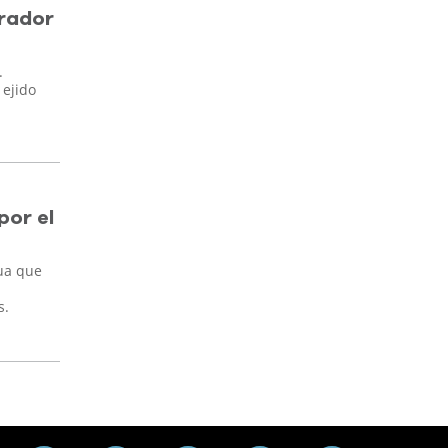
arador
.
 ejido
por el
gua que
s.