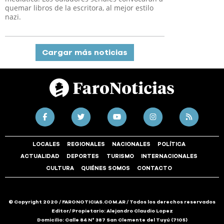
quemar libros de la escritora, al mejor estilo
nazi.
Cargar más noticias
LOCALES
REGIONALES
NACIONALES
POLÍTICA
ACTUALIDAD
DEPORTES
TURISMO
INTERNACIONALES
CULTURA
QUIÉNES SOMOS
CONTACTO
© Copyright 2020 / FARONOTICIAS.COM.AR / Todos los derechos reservados
Editor/ Propietario: Alejandro Claudio Lopez
Domicilio: Calle 84 N° 387 San Clemente del Tuyú (7105)