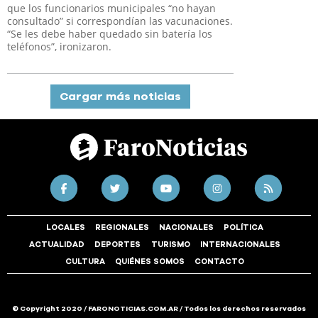
que los funcionarios municipales “no hayan
consultado” si correspondían las vacunaciones.
“Se les debe haber quedado sin batería los
teléfonos”, ironizaron.
Cargar más noticias
LOCALES
REGIONALES
NACIONALES
POLÍTICA
ACTUALIDAD
DEPORTES
TURISMO
INTERNACIONALES
CULTURA
QUIÉNES SOMOS
CONTACTO
© Copyright 2020 / FARONOTICIAS.COM.AR / Todos los derechos reservados