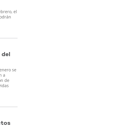
brero, el
podrán
 del
 enero se
n a
ón de
vidas
ctos