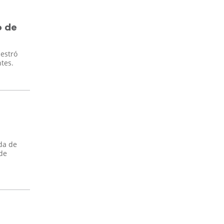
o de
uestró
tes.
nda de
 de