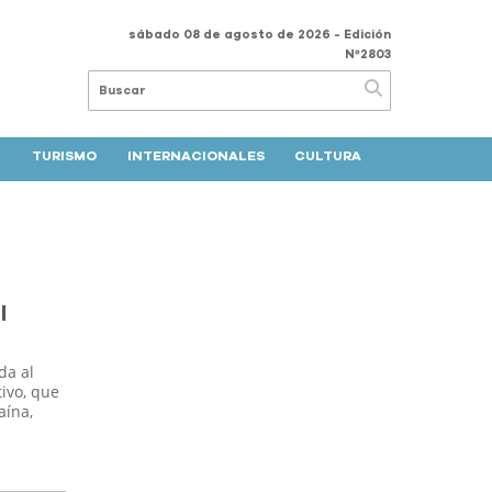
sábado 08 de agosto de 2026
- Edición
Nº2803
TURISMO
INTERNACIONALES
CULTURA
l
da al
tivo, que
aína,