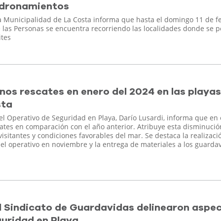
adronamientos
a Municipalidad de La Costa informa que hasta el domingo 11 de fe
de las Personas se encuentra recorriendo las localidades donde se 
ites
nos rescates en enero del 2024 en las playas
sta
el Operativo de Seguridad en Playa, Darío Lusardi, informa que en
tes en comparación con el año anterior. Atribuye esta disminució
isitantes y condiciones favorables del mar. Se destaca la realizaci
del operativo en noviembre y la entrega de materiales a los guarda
al Sindicato de Guardavidas delinearon aspe
guridad en Playa