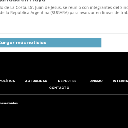
do de La Costa, Dr. Juan de Jesús, se reunió con integrantes del Sin
de la República Argentina (SUGARA) para avanzar en líneas de tra
argar más noticias
POLÍTICA
ACTUALIDAD
DEPORTES
TURISMO
INTERNA
CONTACTO
 reservados