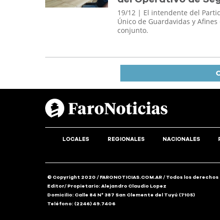
19/12
| El intendente del Parti
Único de Guardavidas y Afines 
conjunto.
C
LOCALES
REGIONALES
NACIONALES
© Copyright 2020 / FARONOTICIAS.COM.AR / Todos los derechos
Editor/ Propietario: Alejandro Claudio Lopez
Domicilio: Calle 84 N° 387 San Clemente del Tuyú (7105)
Teléfono: (2246) 49.7406