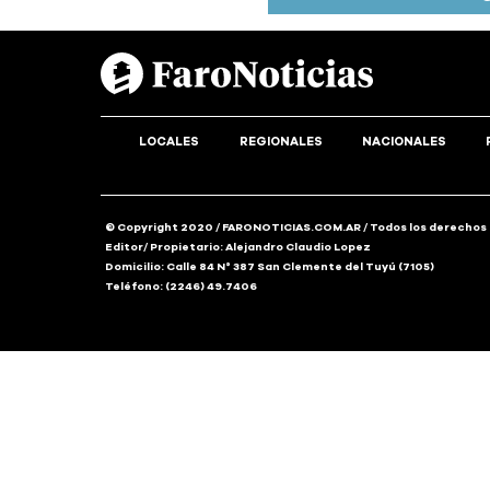
LOCALES
REGIONALES
NACIONALES
© Copyright 2020 / FARONOTICIAS.COM.AR / Todos los derechos
Editor/ Propietario: Alejandro Claudio Lopez
Domicilio: Calle 84 N° 387 San Clemente del Tuyú (7105)
Teléfono: (2246) 49.7406
Share this selection