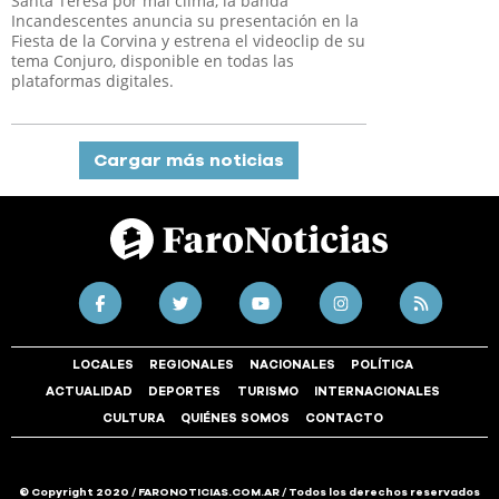
Santa Teresa por mal clima, la banda
Incandescentes anuncia su presentación en la
Fiesta de la Corvina y estrena el videoclip de su
tema Conjuro, disponible en todas las
plataformas digitales.
Cargar más noticias
LOCALES
REGIONALES
NACIONALES
POLÍTICA
ACTUALIDAD
DEPORTES
TURISMO
INTERNACIONALES
CULTURA
QUIÉNES SOMOS
CONTACTO
© Copyright 2020 / FARONOTICIAS.COM.AR / Todos los derechos reservados