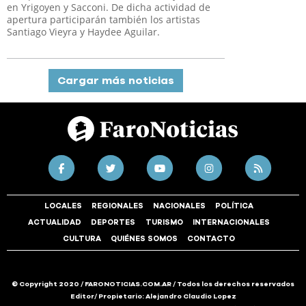
en Yrigoyen y Sacconi. De dicha actividad de
apertura participarán también los artistas
Santiago Vieyra y Haydee Aguilar.
Cargar más noticias
LOCALES
REGIONALES
NACIONALES
POLÍTICA
ACTUALIDAD
DEPORTES
TURISMO
INTERNACIONALES
CULTURA
QUIÉNES SOMOS
CONTACTO
© Copyright 2020 / FARONOTICIAS.COM.AR / Todos los derechos reservados
Editor/ Propietario: Alejandro Claudio Lopez