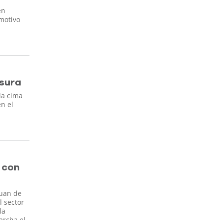
en
emotivo
usura
la cima
en el
 con
Juan de
l sector
la
archa el