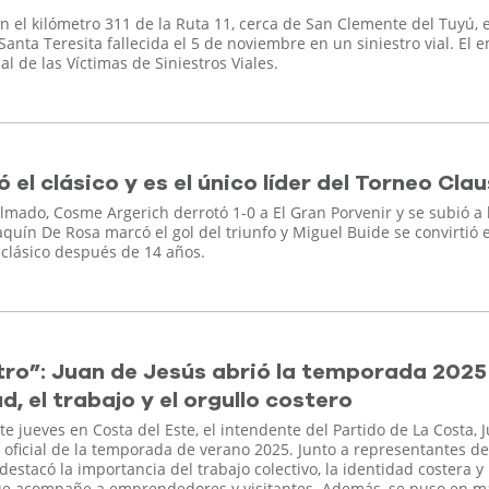
n el kilómetro 311 de la Ruta 11, cerca de San Clemente del Tuyú, 
nta Teresita fallecida el 5 de noviembre en un siniestro vial. El 
al de las Víctimas de Siniestros Viales.
el clásico y es el único líder del Torneo Cla
lmado, Cosme Argerich derrotó 1-0 a El Gran Porvenir y se subió a 
quín De Rosa marcó el gol del triunfo y Miguel Buide se convirtió 
 clásico después de 14 años.
tro”: Juan de Jesús abrió la temporada 2025
d, el trabajo y el orgullo costero
te jueves en Costa del Este, el intendente del Partido de La Costa, 
 oficial de la temporada de verano 2025. Junto a representantes de
 destacó la importancia del trabajo colectivo, la identidad costera y 
e acompañe a emprendedores y visitantes. Además, se puso en m