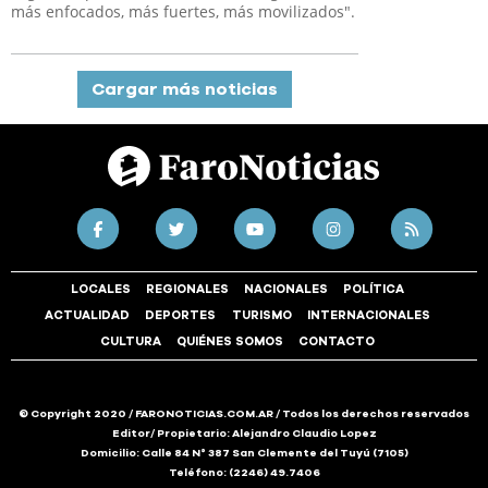
más enfocados, más fuertes, más movilizados".
Cargar más noticias
LOCALES
REGIONALES
NACIONALES
POLÍTICA
ACTUALIDAD
DEPORTES
TURISMO
INTERNACIONALES
CULTURA
QUIÉNES SOMOS
CONTACTO
© Copyright 2020 / FARONOTICIAS.COM.AR / Todos los derechos reservados
Editor/ Propietario: Alejandro Claudio Lopez
Domicilio: Calle 84 N° 387 San Clemente del Tuyú (7105)
Teléfono: (2246) 49.7406