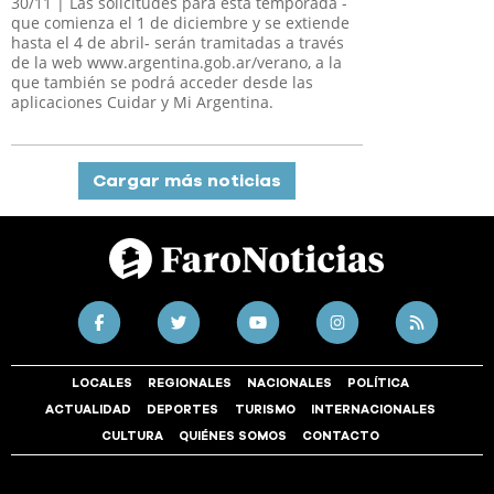
30/11
| Las solicitudes para esta temporada -
que comienza el 1 de diciembre y se extiende
hasta el 4 de abril- serán tramitadas a través
de la web www.argentina.gob.ar/verano, a la
que también se podrá acceder desde las
aplicaciones Cuidar y Mi Argentina.
Cargar más noticias
LOCALES
REGIONALES
NACIONALES
POLÍTICA
ACTUALIDAD
DEPORTES
TURISMO
INTERNACIONALES
CULTURA
QUIÉNES SOMOS
CONTACTO