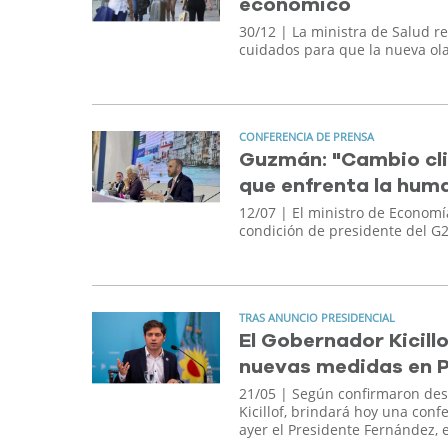
económico
30/12
| La ministra de Salud re
cuidados para que la nueva ola 
CONFERENCIA DE PRENSA
Guzmán: "Cambio cli
que enfrenta la hum
12/07
| El ministro de Economí
condición de presidente del G2
TRAS ANUNCIO PRESIDENCIAL
El Gobernador Kicill
nuevas medidas en P
21/05
| Según confirmaron desd
Kicillof, brindará hoy una con
ayer el Presidente Fernández, 