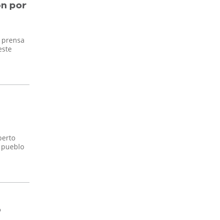
ón por
e prensa
este
berto
l pueblo
o