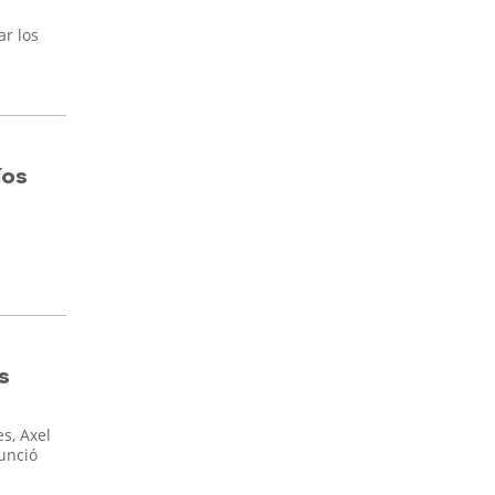
ar los
íos
s
s, Axel
nunció