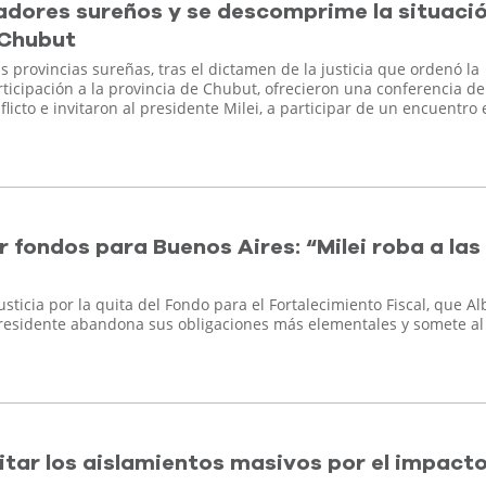
adores sureños y se descomprime la situaci
 Chubut
 provincias sureñas, tras el dictamen de la justicia que ordenó la
rticipación a la provincia de Chubut, ofrecieron una conferencia d
icto e invitaron al presidente Milei, a participar de un encuentro 
por fondos para Buenos Aires: “Milei roba a las
usticia por la quita del Fondo para el Fortalecimiento Fiscal, que Al
 Presidente abandona sus obligaciones más elementales y somete a
itar los aislamientos masivos por el impact