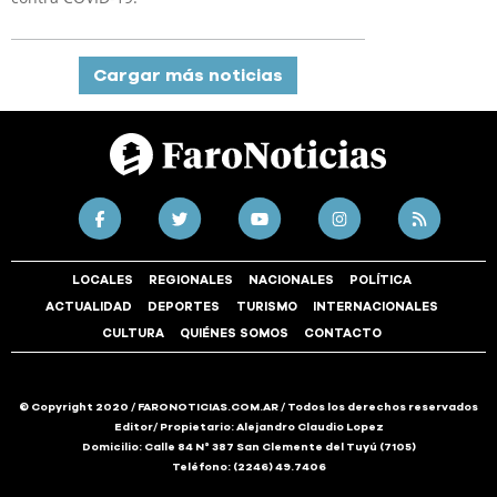
Cargar más noticias
LOCALES
REGIONALES
NACIONALES
POLÍTICA
ACTUALIDAD
DEPORTES
TURISMO
INTERNACIONALES
CULTURA
QUIÉNES SOMOS
CONTACTO
© Copyright 2020 / FARONOTICIAS.COM.AR / Todos los derechos reservados
Editor/ Propietario: Alejandro Claudio Lopez
Domicilio: Calle 84 N° 387 San Clemente del Tuyú (7105)
Teléfono: (2246) 49.7406