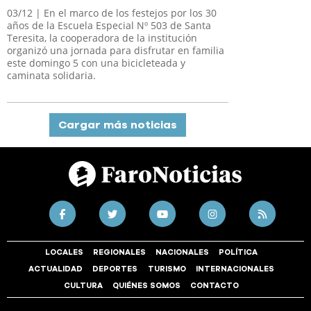
03/12
| En el marco de los festejos por los 30
años de la Escuela Especial Nº 503 de Santa
Teresita, la cooperadora de la institución
organizó una jornada para disfrutar en familia
este domingo 5 con una bicicleteada y
caminata solidaria.
Cargar más noticias
LOCALES
REGIONALES
NACIONALES
POLÍTICA
ACTUALIDAD
DEPORTES
TURISMO
INTERNACIONALES
CULTURA
QUIÉNES SOMOS
CONTACTO