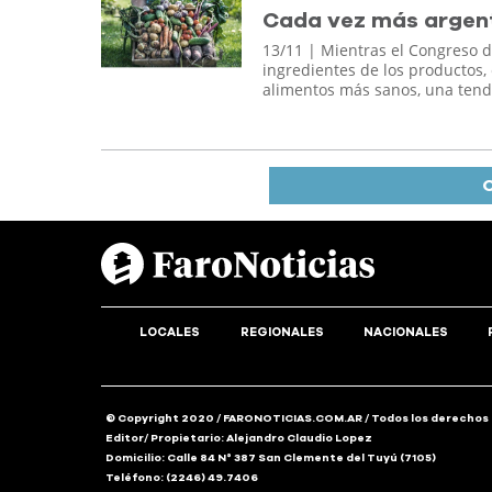
Cada vez más argent
13/11
| Mientras el Congreso d
ingredientes de los productos,
alimentos más sanos, una tend
C
LOCALES
REGIONALES
NACIONALES
© Copyright 2020 / FARONOTICIAS.COM.AR / Todos los derechos
Editor/ Propietario: Alejandro Claudio Lopez
Domicilio: Calle 84 N° 387 San Clemente del Tuyú (7105)
Teléfono: (2246) 49.7406