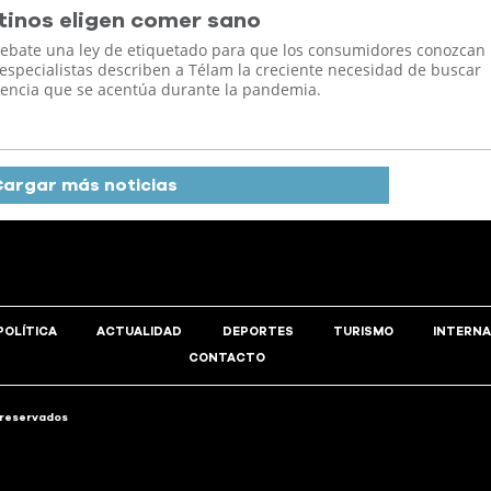
inos eligen comer sano
ebate una ley de etiquetado para que los consumidores conozcan 
 especialistas describen a Télam la creciente necesidad de buscar
encia que se acentúa durante la pandemia.
argar más noticias
POLÍTICA
ACTUALIDAD
DEPORTES
TURISMO
INTERNA
CONTACTO
 reservados